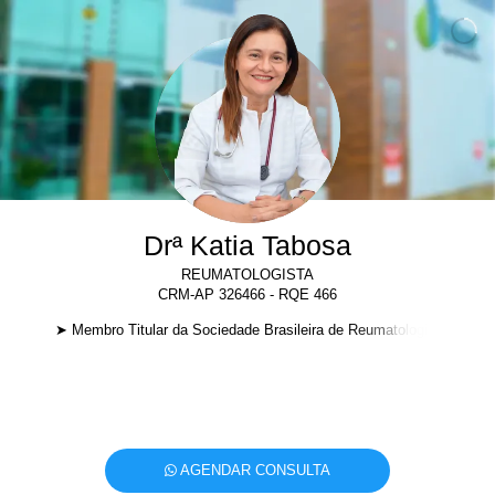
Drª Katia Tabosa
REUMATOLOGISTA
CRM-AP 326466 - RQE 466
➤
M
e
m
b
r
o
T
i
t
u
l
a
r
d
a
S
o
c
i
e
d
a
d
e
B
r
a
s
i
l
e
i
r
a
d
e
R
e
u
m
a
t
o
l
o
g
i
a
.
➤
T
í
AGENDAR CONSULTA