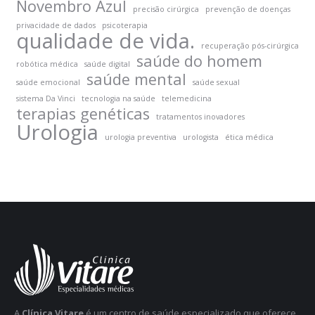
Novembro Azul
precisão cirúrgica
prevenção de doenças
privacidade de dados
psicoterapia
qualidade de vida.
recuperação pós-cirúrgica
saúde do homem
robótica médica
saúde digital
saúde mental
saúde emocional
saúde sexual
sistema Da Vinci
tecnologia na saúde
telemedicina
terapias genéticas
tratamentos inovadores
Urologia
urologia preventiva
urologista
ética médica
A
Clínica Vitare
é um centro de saúde especializado que oferece