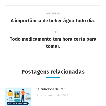
Navegação
ANTERIOR
de
Post
A importância de beber água todo dia.
anterior:
post:
PRÓXIMO
Todo medicamento tem hora certa para
Próximo
tomar.
post:
Postagens relacionadas
Calculadora de IMC
13 de dezembro de 2025