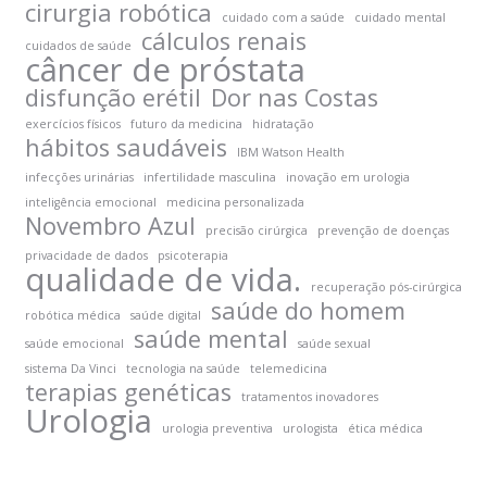
cirurgia robótica
cuidado com a saúde
cuidado mental
cálculos renais
cuidados de saúde
câncer de próstata
disfunção erétil
Dor nas Costas
exercícios físicos
futuro da medicina
hidratação
hábitos saudáveis
IBM Watson Health
infecções urinárias
infertilidade masculina
inovação em urologia
inteligência emocional
medicina personalizada
Novembro Azul
precisão cirúrgica
prevenção de doenças
privacidade de dados
psicoterapia
qualidade de vida.
recuperação pós-cirúrgica
saúde do homem
robótica médica
saúde digital
saúde mental
saúde emocional
saúde sexual
sistema Da Vinci
tecnologia na saúde
telemedicina
terapias genéticas
tratamentos inovadores
Urologia
urologia preventiva
urologista
ética médica