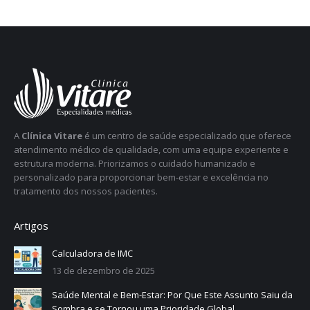
A
Clínica Vitare
é um centro de saúde especializado que oferece
atendimento médico de qualidade, com uma equipe experiente e
estrutura moderna. Priorizamos o cuidado humanizado e
personalizado para proporcionar bem-estar e excelência no
tratamento dos nossos pacientes.
Artigos
Calculadora de IMC
13 de dezembro de 2025
Saúde Mental e Bem-Estar: Por Que Este Assunto Saiu da
Sombra e se Tornou uma Prioridade Global