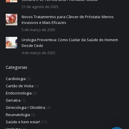
21 de agosto de 2025
Novos Tratamentos para Câncer de Próstata: Menos
Invasivos e Mais Eficazes
5 de março de 2025
Urologia Preventiva: Como Cuidar da Saúde do Homem
Desde Cedo
4 de março de 2025
Categorias
Cardiologia
(1)
Cartão de Visita
(1)
Endocrinologia
(2)
Geriatra
(1)
Ginecologia / Obstétra
(3)
Reumatologia
(3)
Saúde e bem estar!
(17)
Urologia
(4)